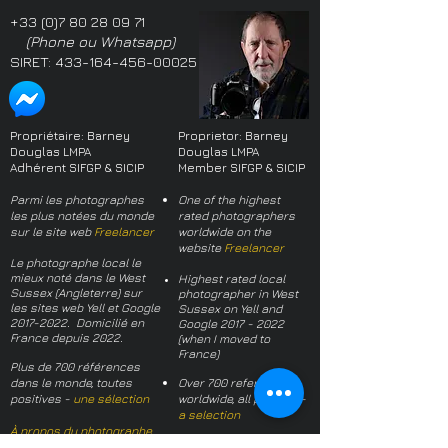
+33 (0)7 80 28 09 71
(Phone ou Whatsapp)
SIRET:
433-164-456-00025
Propriétaire: Barney
Proprietor: Barney
Douglas LMPA
Douglas LMPA
Adhérent SIFGP & SICIP
Member SIFGP & SICIP
Parmi les photographes
One of the highest
les plus notées du monde
rated photographers
sur le site web
Freelancer
worldwide on the
website
Freelancer
Le photographe local le
mieux noté dans le West
Highest rated local
Sussex (Angleterre) sur
photographer in West
les sites web Yell et Google
Sussex on Yell and
2017-2022
. Domicilié en
Google
2017 - 2022
France depuis 2022.
(when I moved to
France)
Plus de 700 références
dans le monde, toutes
Over 700 references
positives -
une sélection
worldwide, all positive -
a selection
À propos du photographe
About the