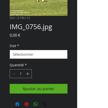
SKU : 9.79E+13
IMG_0756.jpg
Prix
0,00 €
Size
*
Quantité
*
Ajouter au panier