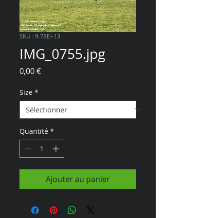
SKU : 9.78E+13
IMG_0755.jpg
Prix
0,00 €
Size
*
Quantité
*
Ajouter au panier