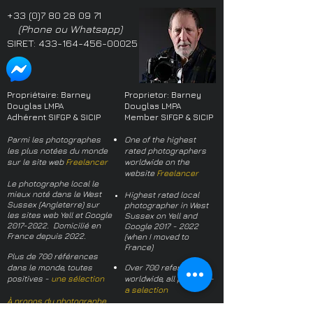
+33 (0)7 80 28 09 71
(Phone ou Whatsapp)
SIRET:
433-164-456-00025
Propriétaire: Barney
Proprietor: Barney
Douglas LMPA
Douglas LMPA
Adhérent SIFGP & SICIP
Member SIFGP & SICIP
Parmi les photographes
One of the highest
les plus notées du monde
rated photographers
sur le site web
Freelancer
worldwide on the
website
Freelancer
Le photographe local le
mieux noté dans le West
Highest rated local
Sussex (Angleterre) sur
photographer in West
les sites web Yell et Google
Sussex on Yell and
2017-2022
. Domicilié en
Google
2017 - 2022
France depuis 2022.
(when I moved to
France)
Plus de 700 références
dans le monde, toutes
Over 700 references
positives -
une sélection
worldwide, all positive -
a selection
À propos du photographe
About the