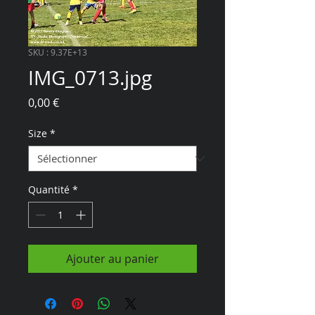
SKU : 9.37E+13
IMG_0713.jpg
Prix
0,00 €
Size
*
Quantité
*
Ajouter au panier