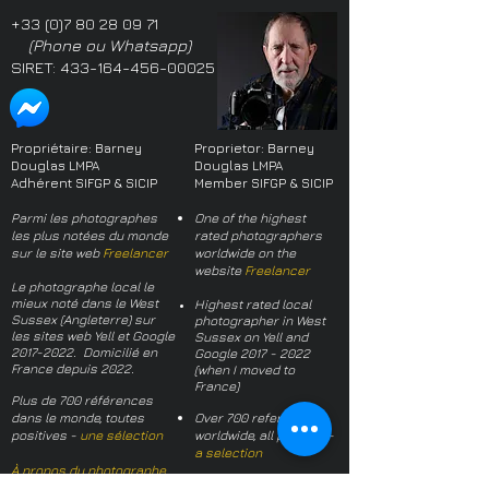
+33 (0)7 80 28 09 71
(Phone ou Whatsapp)
SIRET:
433-164-456-00025
Propriétaire: Barney
Proprietor: Barney
Douglas LMPA
Douglas LMPA
Adhérent SIFGP & SICIP
Member SIFGP & SICIP
Parmi les photographes
One of the highest
les plus notées du monde
rated photographers
sur le site web
Freelancer
worldwide on the
website
Freelancer
Le photographe local le
mieux noté dans le West
Highest rated local
Sussex (Angleterre) sur
photographer in West
les sites web Yell et Google
Sussex on Yell and
2017-2022
. Domicilié en
Google
2017 - 2022
France depuis 2022.
(when I moved to
France)
Plus de 700 références
dans le monde, toutes
Over 700 references
positives -
une sélection
worldwide, all positive -
a selection
À propos du photographe
About the