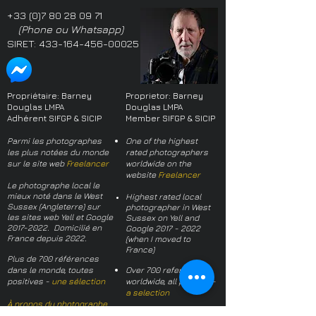
+33 (0)7 80 28 09 71
(Phone ou Whatsapp)
SIRET:
433-164-456-00025
Propriétaire: Barney
Proprietor: Barney
Douglas LMPA
Douglas LMPA
Adhérent SIFGP & SICIP
Member SIFGP & SICIP
Parmi les photographes
One of the highest
les plus notées du monde
rated photographers
sur le site web
Freelancer
worldwide on the
website
Freelancer
Le photographe local le
mieux noté dans le West
Highest rated local
Sussex (Angleterre) sur
photographer in West
les sites web Yell et Google
Sussex on Yell and
2017-2022
. Domicilié en
Google
2017 - 2022
France depuis 2022.
(when I moved to
France)
Plus de 700 références
dans le monde, toutes
Over 700 references
positives -
une sélection
worldwide, all positive -
a selection
À propos du photographe
About the