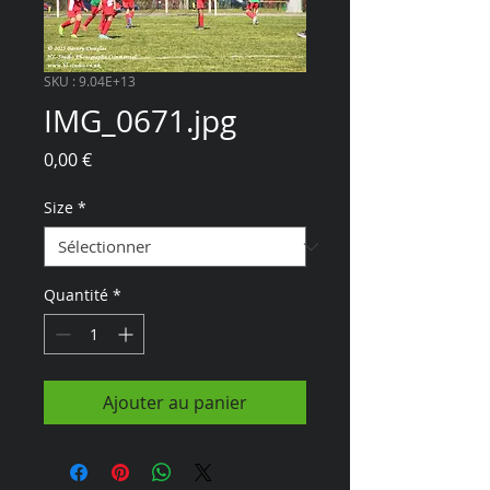
SKU : 9.04E+13
IMG_0671.jpg
Prix
0,00 €
Size
*
Quantité
*
Ajouter au panier