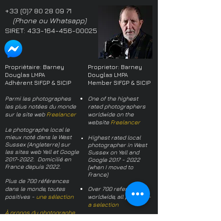
+33 (0)7 80 28 09 71
(Phone ou Whatsapp)
SIRET:
433-164-456-00025
Propriétaire: Barney
Proprietor: Barney
Douglas LMPA
Douglas LMPA
Adhérent SIFGP & SICIP
Member SIFGP & SICIP
Parmi les photographes
One of the highest
les plus notées du monde
rated photographers
sur le site web
Freelancer
worldwide on the
website
Freelancer
Le photographe local le
mieux noté dans le West
Highest rated local
Sussex (Angleterre) sur
photographer in West
les sites web Yell et Google
Sussex on Yell and
2017-2022
. Domicilié en
Google
2017 - 2022
France depuis 2022.
(when I moved to
France)
Plus de 700 références
dans le monde, toutes
Over 700 references
positives -
une sélection
worldwide, all positive -
a selection
À propos du photographe
About the