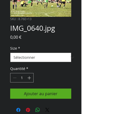
SKU : 8.76E+13
IMG_0640.jpg
Prix
0,00 €
Size
*
Quantité
*
Ajouter au panier