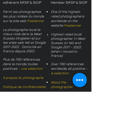
Adhérent SIFGP & SICIP
Member SIFGP & SICIP
Parmi les photographes
One of the highest
les plus notées du monde
rated photographers
sur le site web
Freelancer
worldwide on the
website
Freelancer
Le photographe local le
mieux noté dans le West
Highest rated local
Sussex (Angleterre) sur
photographer in West
les sites web Yell et Google
Sussex on Yell and
2017-2022
. Domicilié en
Google
2017 - 2022
France depuis 2022.
(when I moved to
France)
Plus de 700 références
dans le monde, toutes
Over 700 references
positives -
une sélection
worldwide, all positive -
a selection
À propos du photographe
About the
Politique de Confidentialité
photographer
Termes et conditions
Privacy Policy
Questions fréquentes
Terms and conditions
FAQs
Mail français:
hl-studio@mail.fr