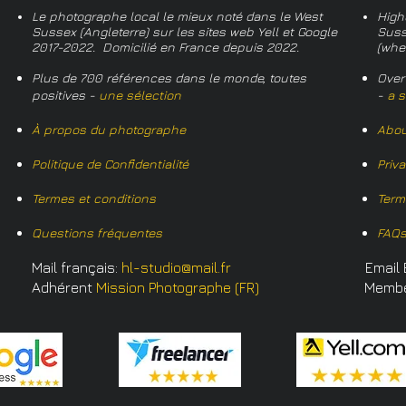
Le photographe local le mieux noté dans le West
High
Sussex (Angleterre) sur les sites web Yell et Google
Suss
2017-2022. Domicilié en France depuis 2022.
(whe
Plus de 700 références dans le monde, toutes
Over
positives -
une sélection
-
a s
À propos du photographe
Abou
Politique de Confidentialité
Priv
Termes et conditions
Term
Questions fréquentes
FAQ
Mail français:
hl-studio@mail.fr
Email 
Adhérent
Mission Photographe (FR)
Memb