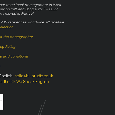
est rated local photographer in West
ex on Yell and Google 2017 - 2022
n I moved to France)
 700 references worldwide, all positive
election
t the photographer
acy Policy
s and conditions
s
English:
hello@hl-studio.co.uk
er
It's OK We Speak English
​