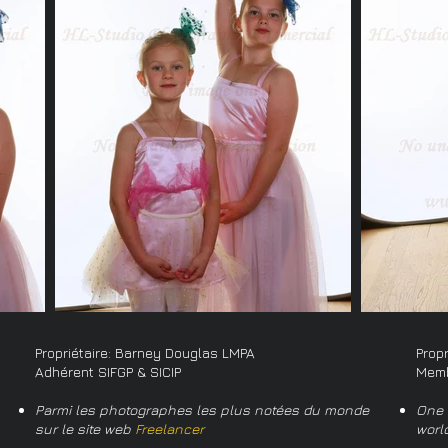
Propriétaire: Barney Douglas LMPA
Prop
Adhérent SIFGP & SICIP
Memb
Parmi les photographes les plus notées du monde
One 
sur le site web
Freelancer
worl